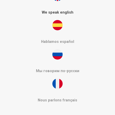
We speak english
Hablamos español
Мы говорим по-русски
Nous parlons français