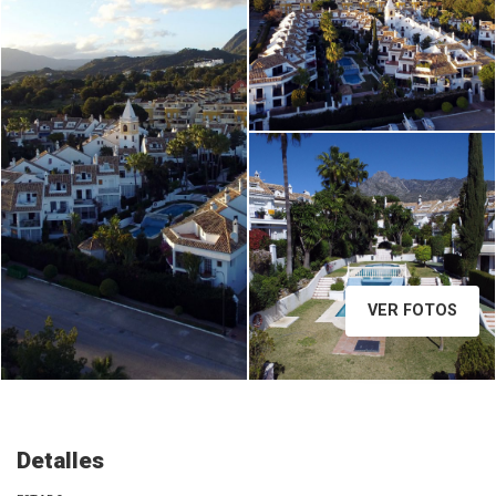
15_15529922243.jpg
VER FOTOS
Detalles