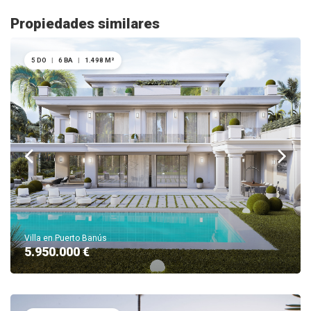
Propiedades similares
5 DO
|
6 BA
|
1.498 M²
Villa en Puerto Banús
5.950.000 €