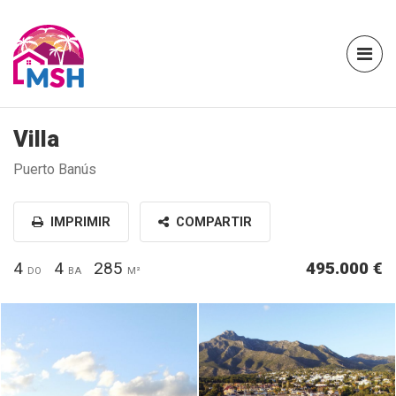
Villa
Puerto Banús
IMPRIMIR
COMPARTIR
4
4
285
495.000 €
DO
BA
M²
15_15529922151.jpg
15_15529922090 (1).jpg