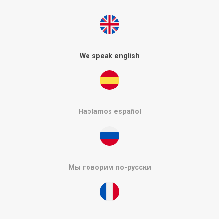
We speak english
Hablamos español
Мы говорим по-русски