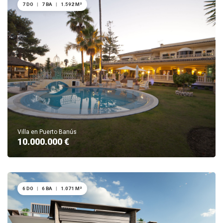
7 DO
|
7 BA
|
1.592 M²
Villa en Puerto Banús
10.000.000 €
6 DO
|
6 BA
|
1.071 M²