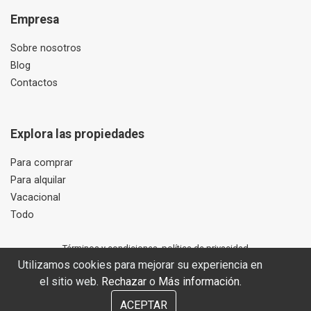
Empresa
Sobre nosotros
Blog
Contactos
Explora las propiedades
Para comprar
Para alquilar
Vacacional
Todo
Términos y condiciones, política de privacidad
Utilizamos cookies para mejorar su experiencia en
© Marbella Star Homes. All Rights Reserved. 2026
Sitio web desarrollado por OUNTI
el sitio web.
Rechazar
o
Más información.
ACEPTAR