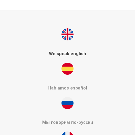
We speak english
Hablamos español
Мы говорим по-русски