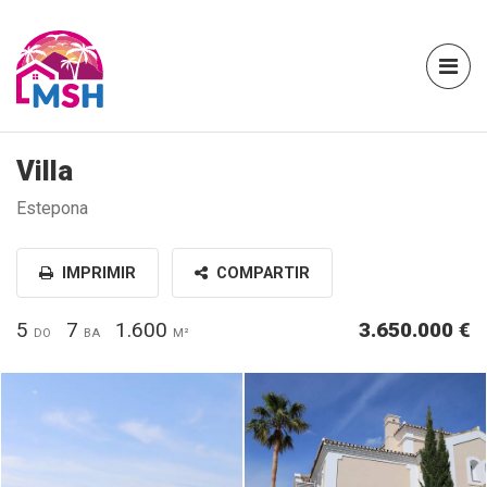
Villa
Estepona
IMPRIMIR
COMPARTIR
5
7
1.600
3.650.000 €
DO
BA
M²
IMG_0318.JPG
123.jpg