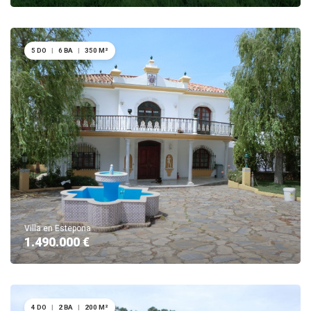
5 DO
|
6 BA
|
350 M²
Villa en Estepona
1.490.000 €
4 DO
|
2 BA
|
200 M²